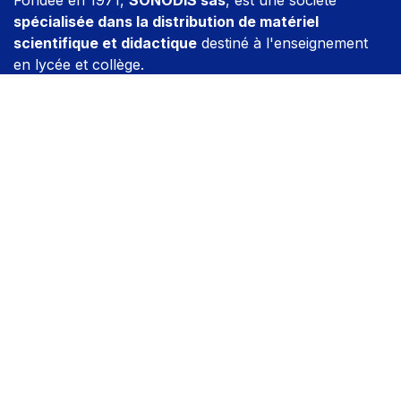
spécialisée dans la distribution de matériel
scientifique et didactique
destiné à l'enseignement
en lycée et collège.
SONODIS
reste à l'écoute des besoins de ses clients
en concevant, développant et fabriquant de nombreux
produits.
Rejoignez-nous
Contactez-nous
enseignement@sonodis.fr
+33 2 35 43 42 25