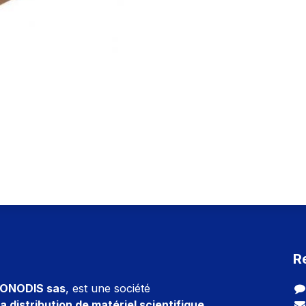
R
ONODIS sas
, est une société
a distribution de matériel scientifique