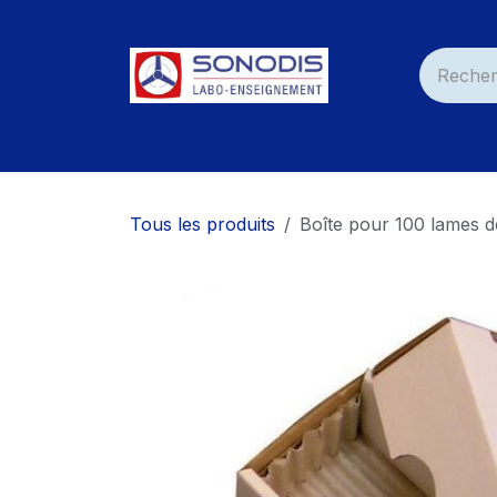
Se rendre au contenu
Accueil
Nos Produits
Services
Nos C
Tous les produits
Boîte pour 100 lames 