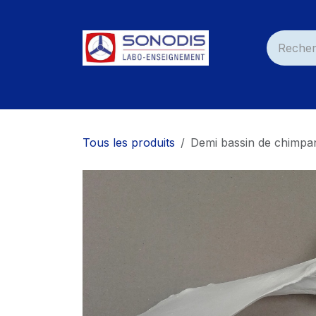
Se rendre au contenu
Accueil
Nos Produits
Services
Nos C
Tous les produits
Demi bassin de chimpa