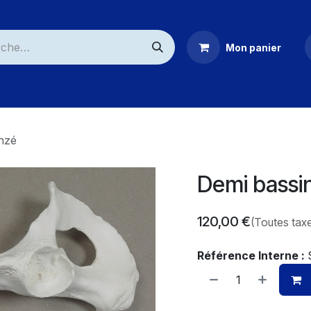
Mon panier
ommerciaux
nzé
Demi bassi
120,00
€
(Toutes tax
Référence Interne :