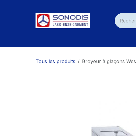
Se rendre au contenu
Accueil
Nos Produits
Services
Nos C
Tous les produits
Broyeur à glaçons We