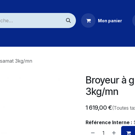
Mon panier
ommerciaux
ssamat 3kg/mn
Broyeur à 
3kg/mn
1 619,00
€
(Toutes ta
Référence Interne :