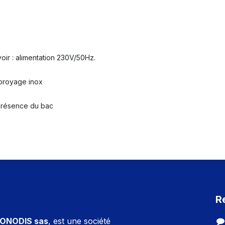
ir : alimentation 230V/50Hz.
broyage inox
 présence du bac
R
ONODIS sas
, est une société