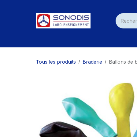
Se rendre au contenu
Accueil
Nos Produits
Services
Nos C
Tous les produits
Braderie
Ballons de 