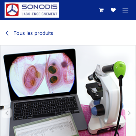
Se rendre au contenu
Tous les produits