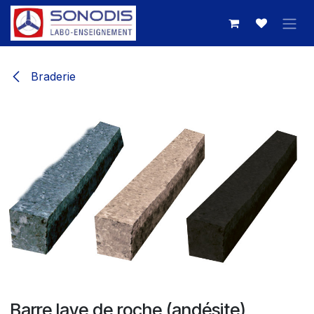
Se rendre au contenu
Braderie
Barre lave de roche (andésite)