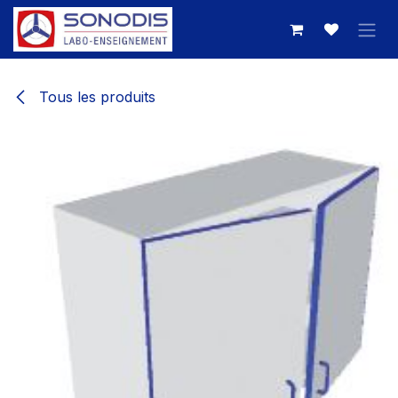
Se rendre au contenu
Tous les produits