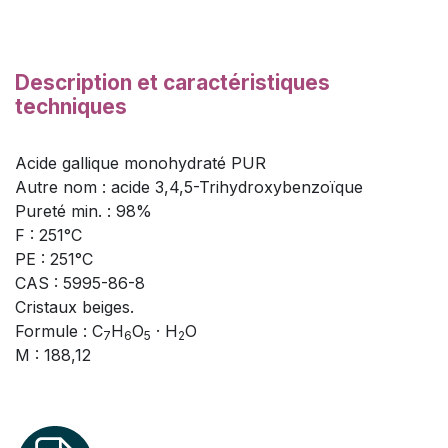
Description et caractéristiques
techniques
Acide gallique monohydraté PUR
Autre nom : acide 3,4,5-Trihydroxybenzoïque
Pureté min. : 98%
F : 251°C
PE : 251°C
CAS : 5995-86-8
Cristaux beiges.
Formule : C
H
O
· H
O
7
6
5
2
M : 188,12