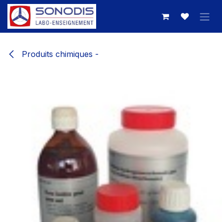
Se rendre au contenu
Produits chimiques -