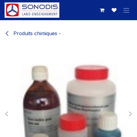
Se rendre au contenu
Produits chimiques -