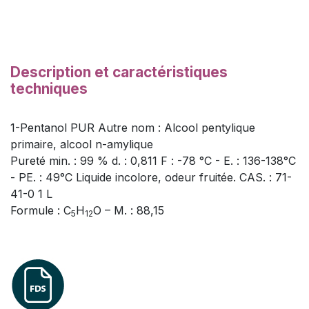
Description et caractéristiques
techniques
1-Pentanol PUR Autre nom : Alcool pentylique
primaire, alcool n-amylique
Pureté min. : 99 % d. : 0,811 F : -78 °C - E. : 136-138°C
- PE. : 49°C Liquide incolore, odeur fruitée. CAS. : 71-
41-0 1 L
Formule : C
H
O – M. : 88,15
5
12