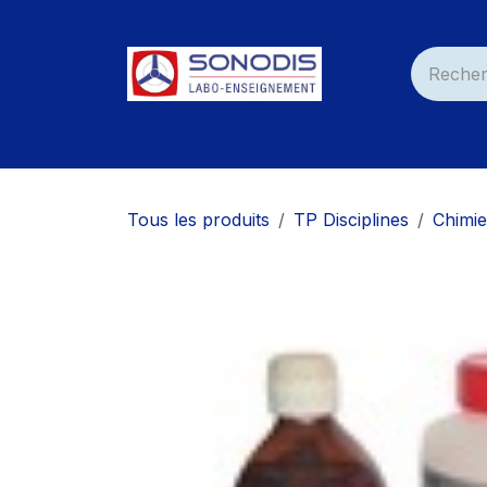
Se rendre au contenu
Accueil
Nos Produits
Services
Nos C
Tous les produits
TP Disciplines
Chimie