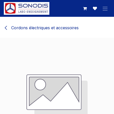
Se rendre au contenu
Cordons électriques et accessoires