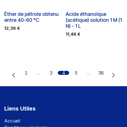
Éther de pétrole obtenu
Acide éthanoïque
entre 40-60 °C
(acétique) solution 1 M (1
N) - 1 L
12,36
€
11,46
€
1
…
3
4
5
…
38
Liens Utiles
Accuei
l