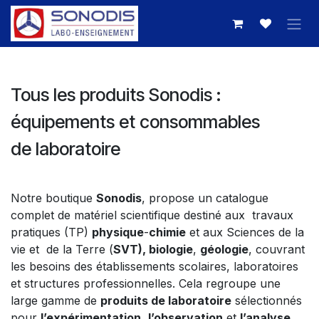
Se rendre au contenu
Tous les produits Sonodis :
équipements et consommables
de laboratoire
Notre boutique
Sonodis
, propose un catalogue
complet de matériel scientifique destiné aux travaux
pratiques (TP)
physique
-
chimie
et aux Sciences de la
vie et de la Terre (
SVT), biologie
,
géologie
, couvrant
les besoins des établissements scolaires, laboratoires
et structures professionnelles. Cela regroupe une
large gamme de
produits de laboratoire
sélectionnés
pour
l’expérimentation
,
l’observation
et
l’analyse