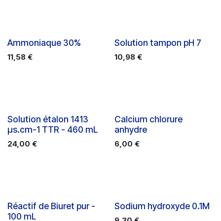
Ammoniaque 30%
Solution tampon pH 7
11,58
€
10,98
€
Solution étalon 1413
Calcium chlorure
µs.cm-1 TTR - 460 mL
anhydre
24,00
€
6,00
€
Réactif de Biuret pur -
Sodium hydroxyde 0.1M
100 mL
9,30
€